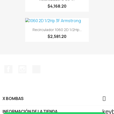
$4,168.20
Recirculador 1060 2D 1/2Hp...
$2,581.20
Facebook
Instagram
TikTok

X BOMBAS
key
INFORMACIÓN DE LA TIENDA