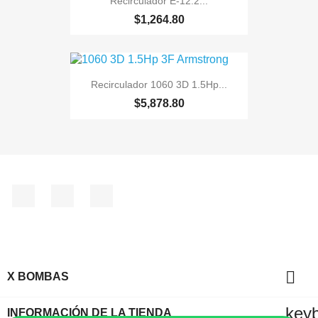
Recirculador E-12.2...
$1,264.80
Recirculador 1060 3D 1.5Hp...
$5,878.80
Facebook
Instagram
TikTok

X BOMBAS
key
INFORMACIÓN DE LA TIENDA