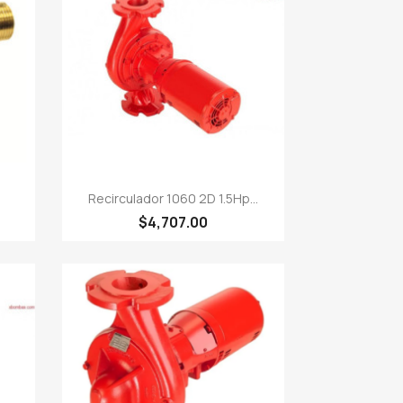

Vista rápida
Recirculador 1060 2D 1.5Hp...
$4,707.00