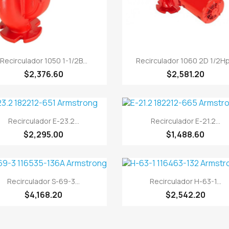


Vista rápida
Vista rápida
Recirculador 1050 1-1/2B...
Recirculador 1060 2D 1/2Hp.
$2,376.60
$2,581.20


Vista rápida
Vista rápida
Recirculador E-23.2...
Recirculador E-21.2...
$2,295.00
$1,488.60


Vista rápida
Vista rápida
Recirculador S-69-3...
Recirculador H-63-1...
$4,168.20
$2,542.20